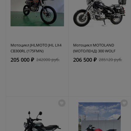
Мотоцикл JHLMOTO JHL LX4
Мотоцикл MOTOLAND
CB300RL (175FMN)
(МОТОЛЕНД) 300 WOLF
205 000 ₽
206 500 ₽
242000 руб.
285120 руб.