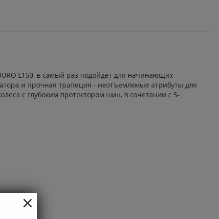
DURO L150, в самый раз подойдет для начинающих
затора и прочная трапеция - неотъемлемые атрибуты для
леса с глубоким протектором шин, в сочетании с 5-
×