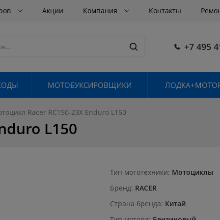
аров
Акции
Компания
Контакты
Ремо
+7 495 4
ХОДЫ
МОТОБУКСИРОВЩИКИ
ЛОДКА+МОТОР
тоцикл Racer RC150-23X Enduro L150
nduro L150
Тип мототехники
Мотоциклы
Бренд
RACER
Страна бренда
Китай
Тип мотора
Бензиновый