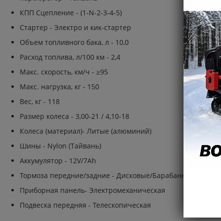
КПП Сцепление - (1-N-2-3-4-5)
Стартер - Электро и кик-стартер
Объем топливного бака, л - 10,0
Расход топлива, л/100 км - 2,4
Макс. скорость, км/ч - ≥95
Макс. нагрузка, кг - 150
Вес, кг - 118
Размер колеса - 3,00-21 / 4,10-18
Колеса (материал)- Литые (алюминий)
Шины - Nylon (Тайвань)
Аккумулятор - 12V/7Ah
Тормоза передние/задние - Дисковые/Барабанные
Приборная панель- Электромеханическая
Подвеска передняя - Телескопическая