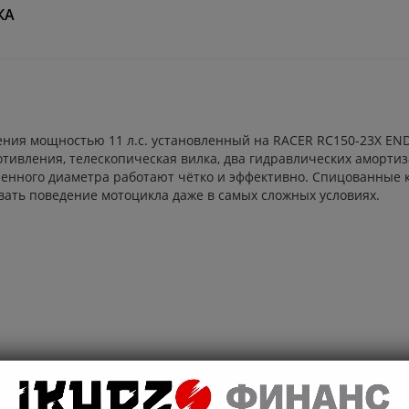
КА
ения мощностью 11 л.с. установленный на RACER RC150-23X EN
отивления, телескопическая вилка, два гидравлических аморти
енного диаметра работают чётко и эффективно. Спицованные ко
вать поведение мотоцикла даже в самых сложных условиях.