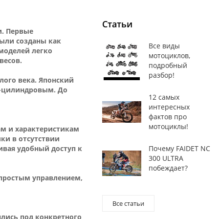
Статьи
и. Первые
были созданы как
Все виды
 моделей легко
мотоциклов,
весов.
подробный
разбор!
лого века. Японский
4-цилиндровым. До
12 самых
интересных
фактов про
мотоциклы!
ам и характеристикам
ики в отсутствии
ивая удобный доступ к
Почему FAIDET NC
300 ULTRA
побеждает?
 простым управлением,
Все статьи
ялись под конкретного