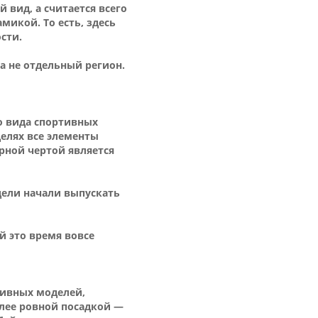
 вид, а считается всего
икой. То есть, здесь
сти.
а не отдельный регион.
о вида спортивных
делях все элементы
рной чертой является
дели начали выпускать
й это время вовсе
тивных моделей,
олее ровной посадкой —