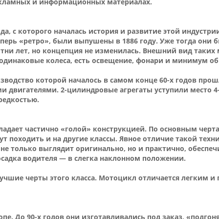
екламных и информационных материалах.
а, с которого началась история и развитие этой индустри
перь «ретро», были выпушены в 1886 году. Уже тогда они 
отни лет, но концепция не изменилась. Внешний вид таких
 одинаковые колеса, есть освещение, фонари и минимум об
зводство которой началось в самом конце 60-х годов прош
и двигателями. 2-цилиндровые агрегаты уступили место 
редкостью.
ладает частично «голой» конструкцией. По основным черт
т походить и на другие классы. Явное отличие такой техн
 не только выглядит оригинально, но и практично, обеспеч
садка водителя — в слегка наклонном положении.
чшие черты этого класса. Мотоцикл отличается легким и
е. До 90-х годов они изготавливались под заказ, «подгон