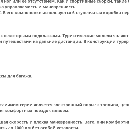
ног или ее отсутствием. Как и спортивные сборки, такие 
на управляемость и маневренность.
 Z. В его компоновке используется 6-ступенчатая коробка п
 с некоторыми подклассами. Туристические модели являю
и путешествий на дальние дистанции. В конструкции туреро
сы для багажа.
 Отличием серии является электронный впрыск топлива, це
ля комфортных поездок вдвоем.
шая скорость и плохая маневренность. Зато, они комфорт
ть до 1000 км без особой усталости.