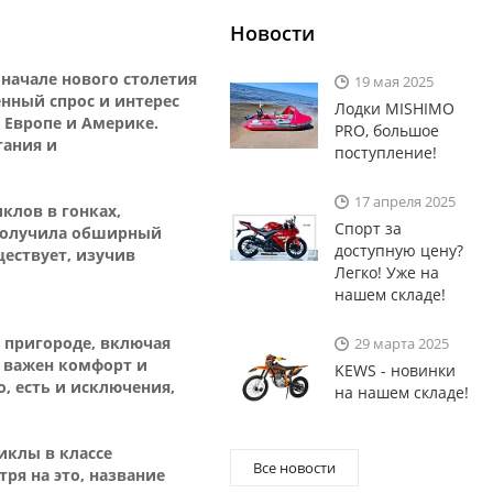
Новости
 начале нового столетия
19 мая 2025
нный спрос и интерес
Лодки MISHIMO
 Европе и Америке.
PRO, большое
гания и
поступление!
17 апреля 2025
клов в гонках,
Спорт за
 получила обширный
доступную цену?
ществует, изучив
Легко! Уже на
нашем складе!
 пригороде, включая
29 марта 2025
х важен комфорт и
KEWS - новинки
, есть и исключения,
на нашем складе!
клы в классе
Все новости
ря на это, название