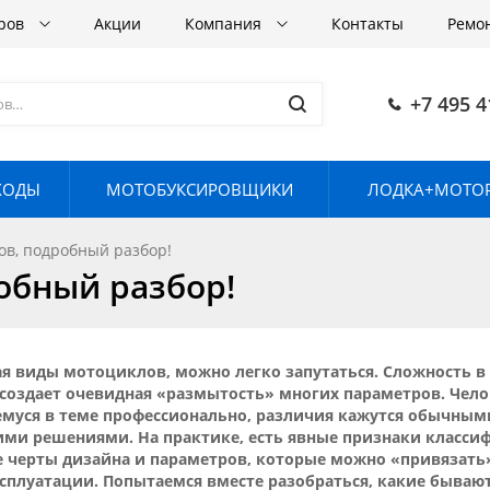
аров
Акции
Компания
Контакты
Ремо
+7 495 4
ХОДЫ
МОТОБУКСИРОВЩИКИ
ЛОДКА+МОТОР
ов, подробный разбор!
обный разбор!
я виды мотоциклов, можно легко запутаться. Сложность в
создает очевидная «размытость» многих параметров. Чело
муся в теме профессионально, различия кажутся обычны
ими решениями. На практике, есть явные признаки класс
е черты дизайна и параметров, которые можно «привязат
сплуатации. Попытаемся вместе разобраться, какие бываю