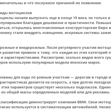
мечательны и что послужило причиной их появления.
 виды мотоциклов
циклы начали выпускать еще в конце 19 века, но только в
опулярными благодаря дешевизне и практичности. Повыше
ваться, открылись многочисленные конструкторские бюро в
 технику стали внедрять освещение, искровые системы зажи
орожные и внедорожные. После регулярного участия мотоци
 развитие привело к тому, что каждая из этих категорий
 и характеристиками. Рассмотрим, сколько видов всего су
меров используем популярные модели японских марок.
ованы для езды по ровным участкам — дорогам в городе и
рактеристиках делается на скорость, а при долгих поездка
тих параметров существует несколько подклассов. Однако
я из общей массы определенных моделей или для рекламы.
классификации демонстрирует компания BMW. Свои мотоци
акже используется в систематизации автомобилей. Несмот