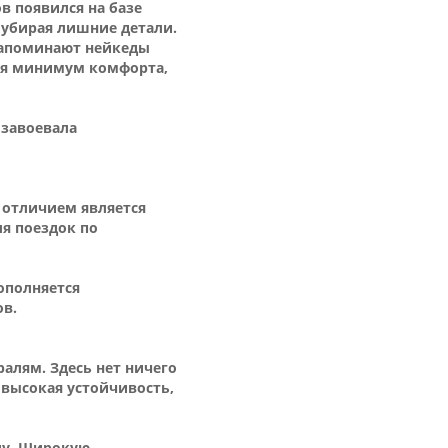
в появился на базе
 убирая лишние детали.
 напоминают нейкеды
тся минимум комфорта,
 завоевала
 отличием является
ля поездок по
дополняется
ов.
алям. Здесь нет ничего
 высокая устойчивость,
ду. Широкую