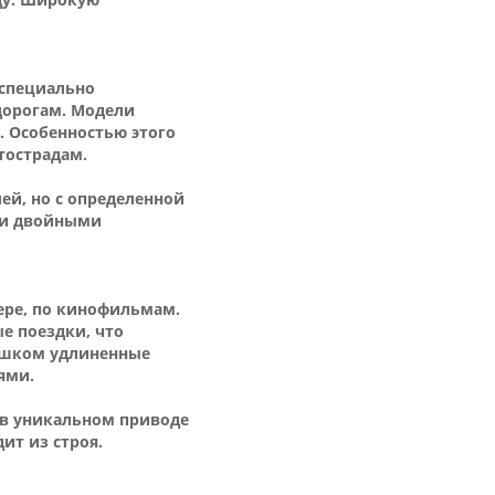
 специально
дорогам. Модели
. Особенностью этого
тострадам.
ей, но с определенной
 и двойными
ере, по кинофильмам.
е поездки, что
лишком удлиненные
ями.
 в уникальном приводе
ит из строя.