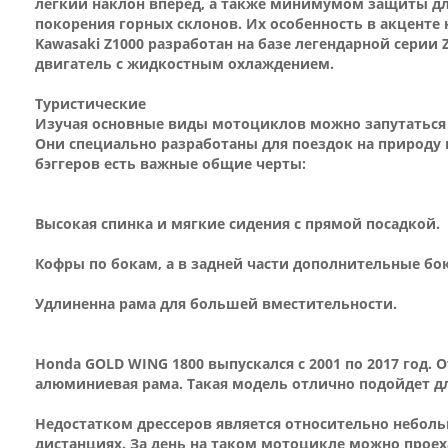
легкий наклон вперед, а также минимумом защиты для 
покорения горных склонов. Их особенность в акценте 
Kawasaki Z1000 разработан на базе легендарной серии
двигатель с жидкостным охлаждением.
Туристические
Изучая основные виды мотоциклов можно запутаться
Они специально разработаны для поездок на природу 
бэггеров есть важные общие черты:
Высокая спинка и мягкие сидения с прямой посадкой.
Кофры по бокам, а в задней части дополнительные бок
Удлиненна рама для большей вместительности.
Honda GOLD WING 1800 выпускался с 2001 по 2017 год.
алюминиевая рама. Такая модель отлично подойдет д
Недостатком дрессеров является относительно неболь
дистанциях. За день на таком мотоцикле можно проеха