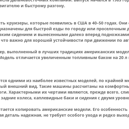
вигателю и быстрому разгону.
ть круизеры, которые появились в США в 40–50 годах. Они
дназначены для быстрой езды по городу или проселочным 
изким сидением и вынесенными далеко вперед подножками
 что важно для хорошей устойчивости при движении по ав
уизер, выполненный в лучших традициях американских модел
 Модель отличается увеличенным топливным баком на 20 л
тся одними из наиболее известных моделей, по крайней м
ый внешний вид. Такие машины рассчитаны на комфортны
оги. Характерными их чертами являются, прежде всего, с
задние колеса, каплевидные баки и сидения с двумя уровн
тается копировать американские модели. Его особенность
я деталь надежная, не требует особого ухода и редко выход