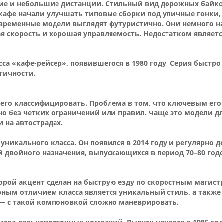
ние и небольшие дистанции. Стильный вид дорожных байко
 кафе начали улучшать типовые сборки под уличные гонки,
 Современные модели выглядят футуристично. Они немного
ая скорость и хорошая управляемость. Недостатком являе
сса «кафе-рейсер», появившегося в 1980 году. Серия быстро
тичности.
его классифицировать. Проблема в том, что ключевым его
но без четких ограничений или правил. Чаще это модели д
 на автострадах.
уникального класса. Он появился в 2014 году и регулярно 
 двойного назначения, выпускающихся в период 70–80 год
орой акцент сделан на быструю езду по скоростным магистр
ным отличием класса является уникальный стиль, а также
— с такой компоновкой сложно маневрировать.
исла дальневосточных компаний. Выпуск начался в 1985 го