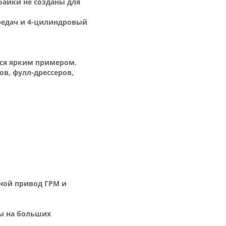
байки не созданы для
ередач и 4-цилиндровый
тся ярким примером.
в, фулл-дрессеров,
пной привод ГРМ и
ны на больших