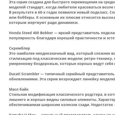
Эта серия создана для быстрого перемещения на сред
моделей стандарт, когда любители красоваться возле
В результате в 60-х годах появился новый подкласс.
или бобберы. К основным их плюсам относится высок
которым жертвуют ради динамики.
Honda Steed 400 Bobber — яркий представитель подкла
популярность благодаря хорошей практичности и эсте
Скремблер
Это наиболее неоднозначный вид, который сложнее вс
стилизация под классические модели: ретро-технику, 
умеренному бездорожью, которые хорошо ведут себя и
Ducati Scrambler — типичный серийный представитель 
обновлениями. Эта серия возрождает линейку моделей
Масл байк
Стильная модификация классического родстера, в кот
лишнего и хорошо видны силовые элементы. Характер
обеспечиваемая широким колесом сзади. Недостаток 
Yamaha V-Max — идеальный представитель класса из ч