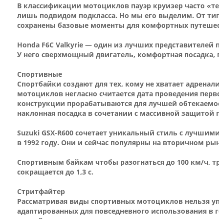
В классификации мотоциклов пауэр круизер часто «тер
лишь подвидом подкласса. Но мы его выделим. От тип
сохранены базовые моменты для комфортных путеше
Honda F6C Valkyrie — один из лучших представителей 
У него сверхмощный двигатель, комфортная посадка, 
Спортивные
Спортбайки создают для тех, кому не хватает адрена
мотоциклов негласно считается дата проведения перв
конструкции прорабатываются для лучшей обтекаемост
наклонная посадка в сочетании с массивной защитой 
Suzuki GSX-R600 сочетает уникальный стиль с лучши
в 1992 году. Они и сейчас популярны на вторичном р
Спортивным байкам чтобы разогнаться до 100 км/ч, т
сокращается до 1,3 с.
Стритфайтер
Рассматривая виды спортивных мотоциклов нельзя уп
адаптированных для повседневного использования в г