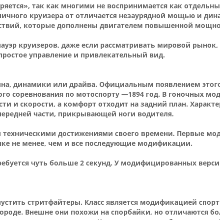
яется», так как многими не воспринимается как отдельный
ичного круизера от отличается незаурядной мощью и динам
ствий, которые дополнены двигателем повышенной мощно
пауэр круизеров, даже если рассматривать мировой рынок, 
простое управление и привлекательный вид.
лина, динамики или драйва. Официальным появлением этог
ого соревнования по мотоспорту —1894 год. В гоночных мо
и и скорости, а комфорт отходит на задний план. Характе
передней части, прикрывающей ноги водителя.
ми техническими достижениями своего времени. Первые мо
ынке не менее, чем и все последующие модификации.
ребуется чуть больше 2 секунд. У модифицированных верси
устить стритфайтеры. Класс является модификацией спор
ороде. Внешне они похожи на спорбайки, но отличаются б