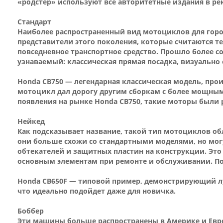
«родстер» используют все авторитетные издания в р
Стандарт
Наиболее распространенный вид мотоциклов для город
представители этого поколения, которые считаются те
повседневное транспортное средство. Прошло более с
узнаваемый: классическая прямая посадка, визуально
Honda CB750 — легендарная классическая модель, прои
мотоцикл дал дорогу другим сборкам с более мощным
появления на рынке Honda CB750, такие моторы были 
Нейкед
Как подсказывает название, такой тип мотоциклов об
они больше схожи со стандартными моделями, но могу
обтекателей и защитных пластин на конструкции. Это
основным элементам при ремонте и обслуживании. По
Honda CB650F — типовой пример, демонстрирующий лу
что идеально подойдет даже для новичка.
Боббер
Эти машины больше распространены в Америке и Европ