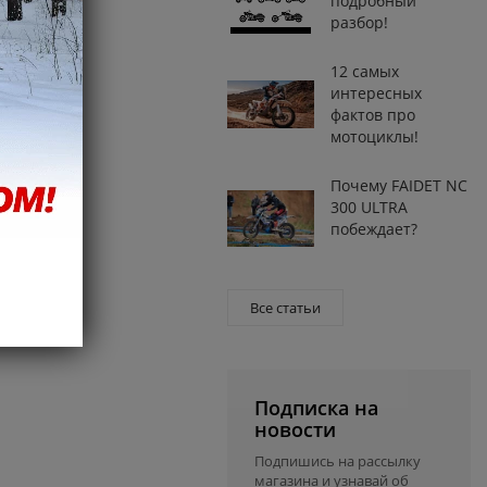
подробный
разбор!
12 самых
интересных
фактов про
мотоциклы!
Почему FAIDET NC
300 ULTRA
побеждает?
Все статьи
Подписка на
новости
Подпишись на рассылку
магазина и узнавай об