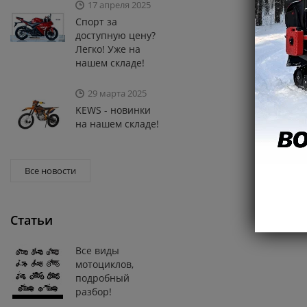
17 апреля 2025
Спорт за
доступную цену?
Легко! Уже на
нашем складе!
29 марта 2025
KEWS - новинки
на нашем складе!
Все новости
Статьи
Все виды
мотоциклов,
подробный
разбор!