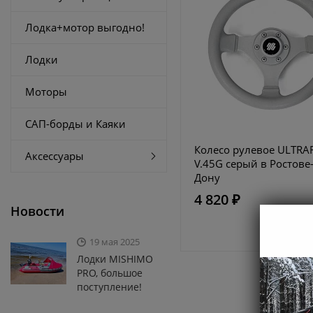
Лодка+мотор выгодно!
Лодки
Моторы
САП-борды и Каяки
Колесо рулевое ULTRA
Аксессуары
V.45G серый в Ростове
Дону
4 820 ₽
Новости
19 мая 2025
Лодки MISHIMO
PRO, большое
поступление!