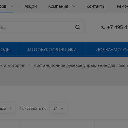
аров
Акции
Компания
Контакты
Ремо
+7 495 4
ХОДЫ
МОТОБУКСИРОВЩИКИ
ЛОДКА+МОТОР
ок и моторов
Дистанционное рулевое управление для лодо
вые
Показывать по
24