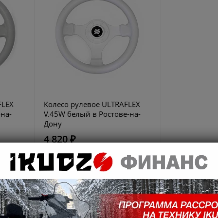
FLEX
Колесо рулевое ULTRAFLEX
-на-
V.45W белый в Ростове-на-
Дону
4 820 ₽