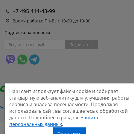
+7 495 414-43-99
Время работы: Пн-Вс с 10-00 до 19-00
Подписка на новости
Подписаться
Наш сайт использует файлы cookie и собирает
стандартную веб-аналитику для улучшения работы
сервиса и анализа посещаемости. Продолжая
Нашли ошибку?
sale@smarine.shop
2026
использовать сайт, вы соглашаетесь с обработкой
данных. Подробнее в разделе
Защита
персональных данных
.
Соглашаюсь