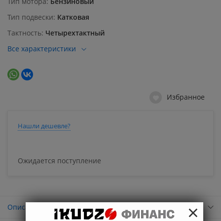
Тип мотора
Бензиновый
Тип подвески
Катковая
Тактность
Четырехтактный
Все характеристики
Избранное
Нашли дешевле?
Ожидается поступление
×
Описание