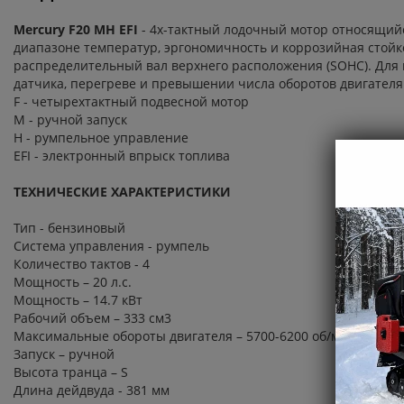
Mercury F20 MH EFI
- 4х-тактный лодочный мотор относящийс
диапазоне температур, эргономичность и коррозийная стойк
распределительный вал верхнего расположения (SOHC). Для
датчика, перегреве и превышении числа оборотов двигателя
F - четырехтактный подвесной мотор
М - ручной запуск
H - румпельное управление
EFI - электронный впрыск топлива
ТЕХНИЧЕСКИЕ ХАРАКТЕРИСТИКИ
Тип - бензиновый
Система управления - румпель
Количество тактов - 4
Мощность – 20 л.с.
Мощность – 14.7 кВт
Рабочий объем – 333 см3
Максимальные обороты двигателя – 5700-6200 об/мин
Запуск – ручной
Высота транца – S
Длина дейдвуда - 381 мм