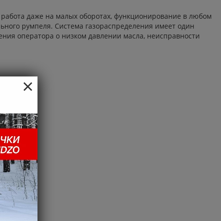
я работа даже на малых оборотах, функционирование в любом
ьного румпеля. Система газораспределения имеет один
ния оператора о низком давлении масла, неисправности
×