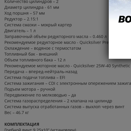
Количество цилиндров – 2
Диаметр цилиндра - 61 мм
Ход поршня – 57 мм
Редуктор – 2.15:1
Система смазки – мокрый картер
Двигатель – 1 л
Заправочный объём редукторного масла – 0.460 л
Рекомендуемое редукторное масло - Quicksilver Premium Gear
Охлаждение – водяное с термостатом
Топливный бак - внешний
Объем топливного бака – 12 л
Рекомендуемое моторное масло - Quicksilver 25W-40 Synthetic
Передача – вперед-нейтраль-назад
Система подачи топлива – EFI
Система зажигания – CDI с электронным опережением зажиг
Подъем мотора – ручной
Передвижение по мелководью – да
Система газораспределения – 2 клапана на цилиндр
Система выпуска отработанных газов – выхлоп через винт
Вес – 46.7 кг
КОМПЛЕКТАЦИЯ
Гребной винт 9.25х10” (установлен)