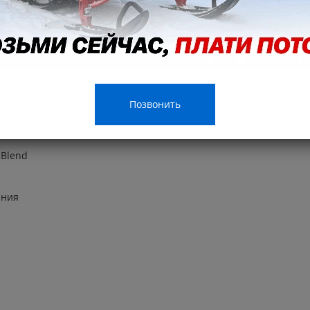
 Lube
Позвонить
 Blend
ания